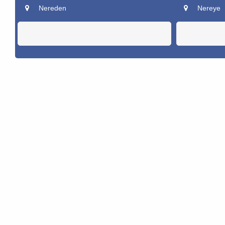
Nereden
Nereye