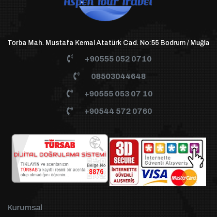
Torba Mah. Mustafa Kemal Atatürk Cad. No:55 Bodrum / Muğla
+90555 052 0710
08503044648
+90555 053 07 10
+90544 572 0760
Kurumsal