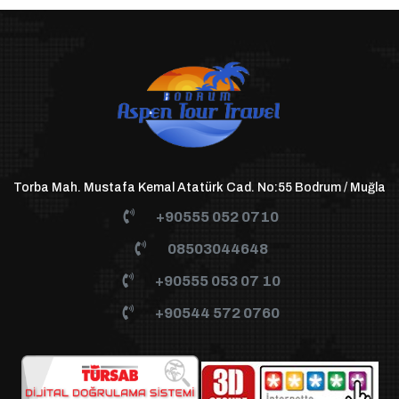
Torba Mah. Mustafa Kemal Atatürk Cad. No:55 Bodrum / Muğla
+90555 052 0710
08503044648
+90555 053 07 10
+90544 572 0760