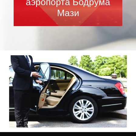
аэропорта Бодрума
Мази