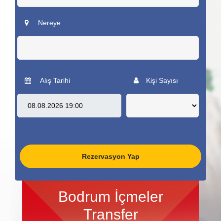
Nereye
Alış Tarihi
Kişi Sayısı
Rezervasyon Yap
Bodrum İçmeler
Transfer