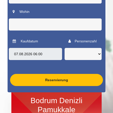
Wohin
Kaufdatum
Personenzahl
Reservierung
Bodrum Denizli
Pamukkale