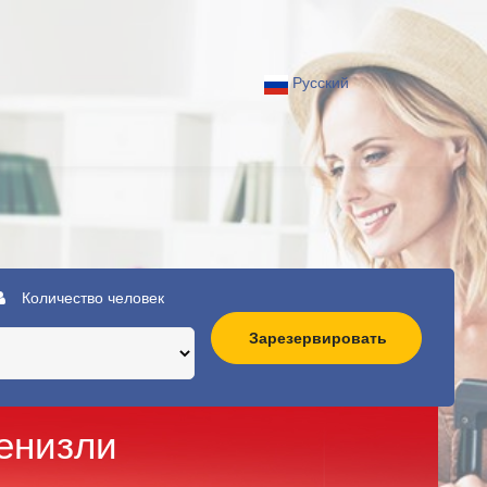
Русский
Количество человек
Зарезервировать
енизли