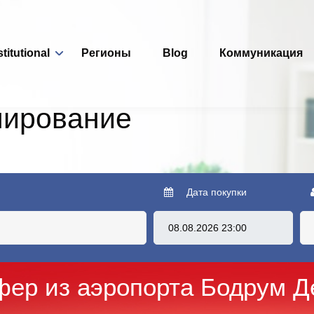
stitutional
Регионы
Blog
Коммуникация
нирование
Дата покупки
фер из аэропорта Бодрум Д