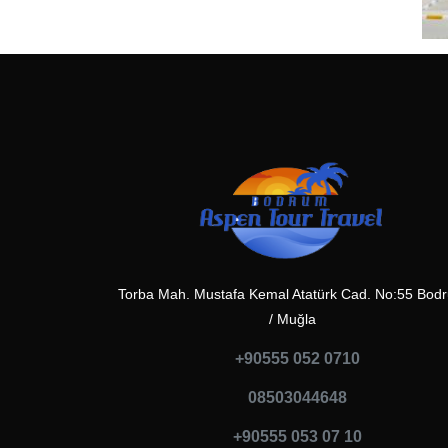
Torba Mah. Mustafa Kemal Atatürk Cad. No:55 Bod
/ Muğla
+90555 052 0710
08503044648
+90555 053 07 10