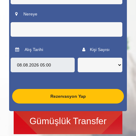
Nereye
Alış Tarihi
Kişi Sayısı
Rezervasyon Yap
Gümüşlük Transfer