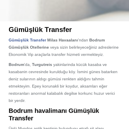
Gümüşlük Transfer
Gümüşlük Transfer
Milas Havaalanı
'ndan
Bodrum
Gümüşlük Otellerine
veya sizin belirleyeceğiniz adreslerine
Ekonomik Vip araçlarla transfer hizmeti vermekteyiz.
Bodrum
'da,
Turgutreis
yakinlarinda kücük kasaba ve
kasabanin cevresinde kurulduğu köy. İsmini günes batarken
deniz sularının aldıgı gümüsi renkten aldığını tahmin
etmekteyim. Epey korunakli bir koydur, aksamları eğer
restoranları anormal kalabalık degilse korkunc huzur verici
bir yerdir.
Bodrum havalimanı Gümüşlük
Transfer
Ünlü Myndos antik kentinin bulundugu etrafı sit alanı