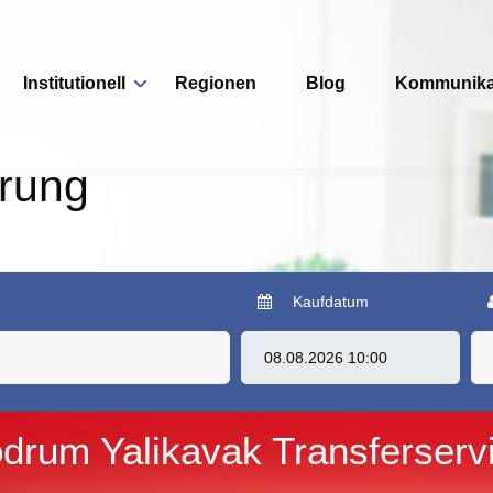
Institutionell
Regionen
Blog
Kommunika
erung
Kaufdatum
drum Yalikavak Transferserv