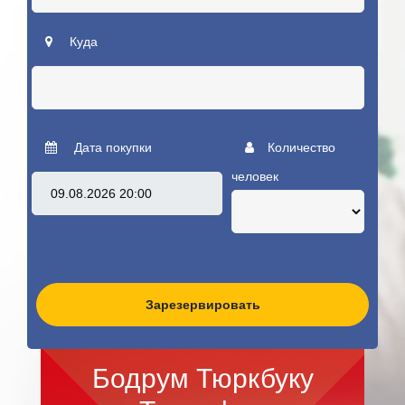
Куда
Дата покупки
Количество
человек
Зарезервировать
Бодрум Тюркбуку