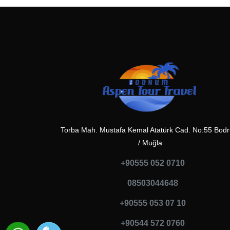
Torba Mah. Mustafa Kemal Atatürk Cad. No:55 Bod
/ Muğla
+90555 052 0710
08503044648
+90555 053 07 10
+90544 572 0760