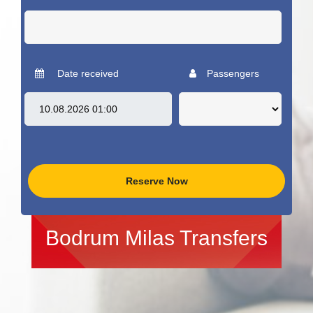
Date received
Passengers
Reserve Now
Bodrum Milas Transfers