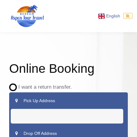
English
Online Booking
I want a return transfer.
Pick Up Address
Drop Off Address