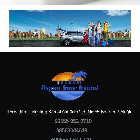
Torba Mah. Mustafa Kemal Atatürk Cad. No:55 Bodrum / Muğla
+90555 052 0710
08503044648
+90555 053 07 10