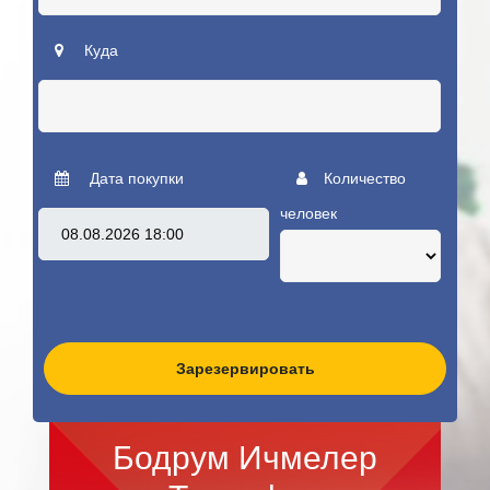
Куда
Дата покупки
Количество
человек
Зарезервировать
Бодрум Ичмелер