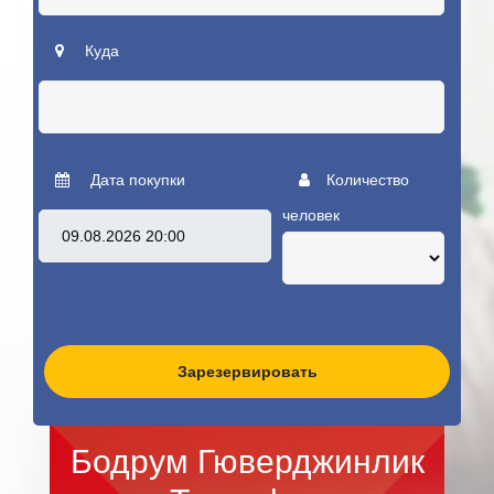
Куда
Дата покупки
Количество
человек
Зарезервировать
Бодрум Гюверджинлик