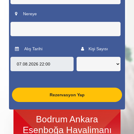
Nereye
Alış Tarihi
Kişi Sayısı
Rezervasyon Yap
Bodrum Ankara
Esenboğa Havalimanı