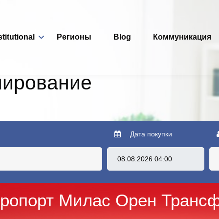
stitutional
Регионы
Blog
Коммуникация
нирование
Дата покупки
ропорт Милас Орен Транс