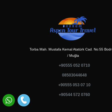
Torba Mah. Mustafa Kemal Atatürk Cad. No:55 Bod
/ Muğla
+90555 052 0710
08503044648
+90555 053 07 10
+90544 572 0760