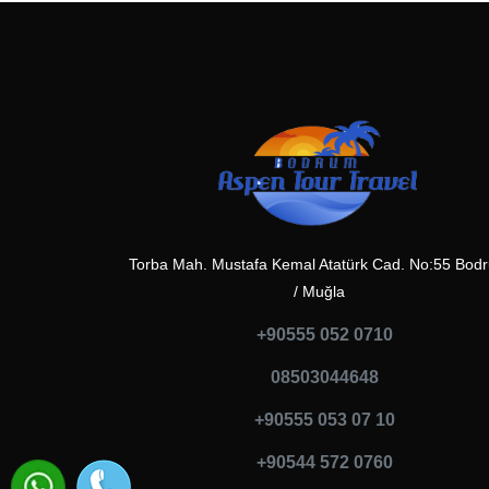
Torba Mah. Mustafa Kemal Atatürk Cad. No:55 Bod
/ Muğla
+90555 052 0710
08503044648
+90555 053 07 10
+90544 572 0760