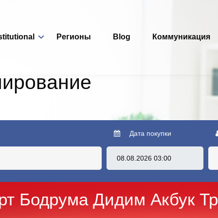
stitutional
Регионы
Blog
Коммуникация
нирование
Дата покупки
рт Бодрума Дидим Акбук Т